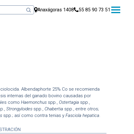
Anaxágoras 1408
55 85 90 73 51
 fasciolocida. Albendaphorte 25% Co se recomienda
tosis internas del ganado bovino causadas por
tales como
Haemonchus
spp.,
Ostertagia
spp.,
p.,
Strongyloides
spp.,
Chabertia
spp., entre otros;
us
spp.; así como contra tenias y
Fasciola hepatica
.
ISTRACIÓN