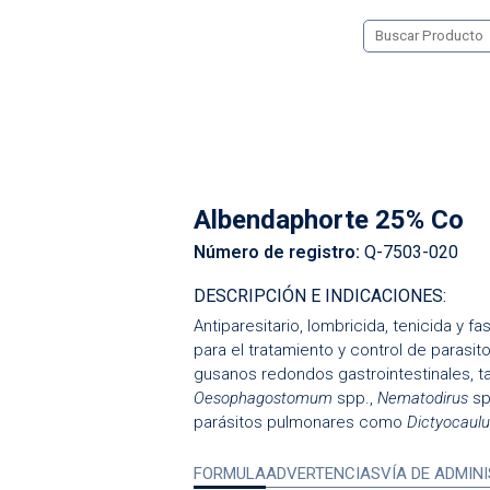
Albendaphorte 25% Co
Número de registro:
Q-7503-020
DESCRIPCIÓN E INDICACIONES:
Antiparesitario, lombricida, tenicida y
para el tratamiento y control de parasi
gusanos redondos gastrointestinales, 
Oesophagostomum
spp.,
Nematodirus
sp
parásitos pulmonares como
Dictyocaul
FORMULA
ADVERTENCIAS
VÍA DE ADMIN