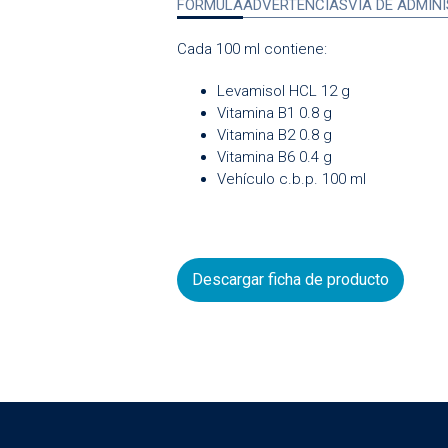
FORMULA
ADVERTENCIAS
VÍA DE ADMIN
Cada
100
ml
contiene:
Levamisol
HCL
12
g
Vitamina
B
1
0.8
g
Vitamina
B
2
0.8
g
Vitamina
B
6
0.4
g
Vehículo c.b.p.
100
ml
Descargar ficha de producto